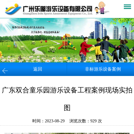
返回
非标游乐设备案例
广东双合童乐园游乐设备工程案例现场实拍
图
时间：2023-08-29 浏览次数：
929
次